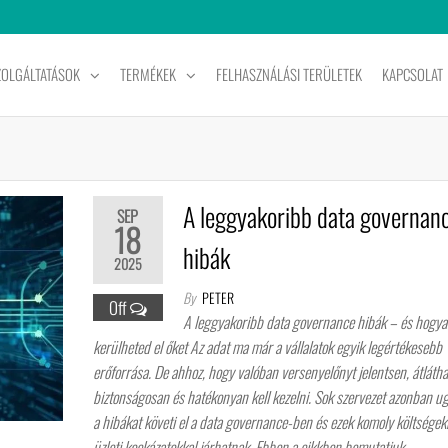
ZOLGÁLTATÁSOK
TERMÉKEK
FELHASZNÁLÁSI TERÜLETEK
KAPCSOLAT
A leggyakoribb data governan
SEP
18
hibák
2025
By
PETER
Off
A leggyakoribb data governance hibák – és hogy
kerülheted el őket Az adat ma már a vállalatok egyik legértékesebb
erőforrása. De ahhoz, hogy valóban versenyelőnyt jelentsen, átlátha
biztonságosan és hatékonyan kell kezelni. Sok szervezet azonban u
a hibákat követi el a data governance-ben és ezek komoly költségekke
üzleti kockázatokkal járhatnak. Ebben a cikkben bemutatjuk…