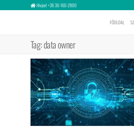
Hívjon! +36 30-160-2890
FŐOLDAL
S
Bigitcon
Ltd
Tag:
data owner