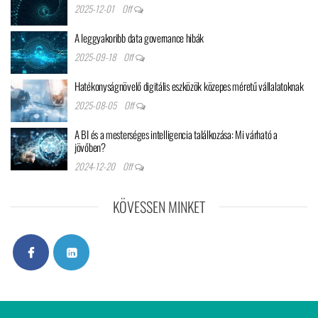
2025-12-01
Off
A leggyakoribb data governance hibák
2025-09-18
Off
Hatékonyságnövelő digitális eszközök közepes méretű vállalatoknak
2025-08-05
Off
A BI és a mesterséges intelligencia találkozása: Mi várható a
jövőben?
2024-12-20
Off
KÖVESSEN MINKET