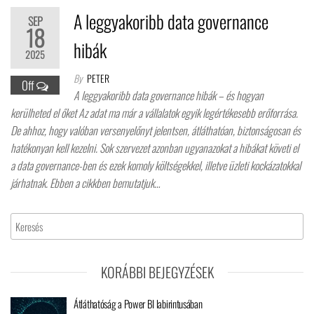
A leggyakoribb data governance
SEP
18
hibák
2025
By
PETER
Off
A leggyakoribb data governance hibák – és hogyan
kerülheted el őket Az adat ma már a vállalatok egyik legértékesebb erőforrása.
De ahhoz, hogy valóban versenyelőnyt jelentsen, átláthatóan, biztonságosan és
hatékonyan kell kezelni. Sok szervezet azonban ugyanazokat a hibákat követi el
a data governance-ben és ezek komoly költségekkel, illetve üzleti kockázatokkal
járhatnak. Ebben a cikkben bemutatjuk…
KORÁBBI BEJEGYZÉSEK
Átláthatóság a Power BI labirintusában